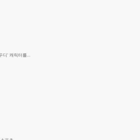
두디' 캐릭터를…
 스포츠…