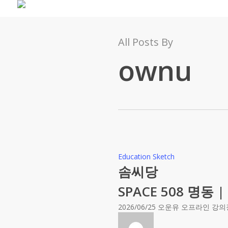
Skip
to
main
content
All Posts By
ownu
Education Sketch
솜씨당
SPACE 508 명동 
2026/06/25 오운유 오프라인