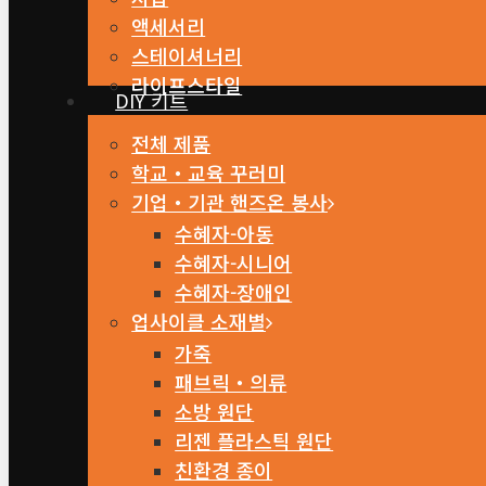
액세서리
스테이셔너리
라이프스타일
DIY 키트
전체 제품
학교・교육 꾸러미
기업・기관 핸즈온 봉사
수혜자-아동
수혜자-시니어
수혜자-장애인
업사이클 소재별
가죽
패브릭・의류
소방 원단
리젠 플라스틱 원단
친환경 종이