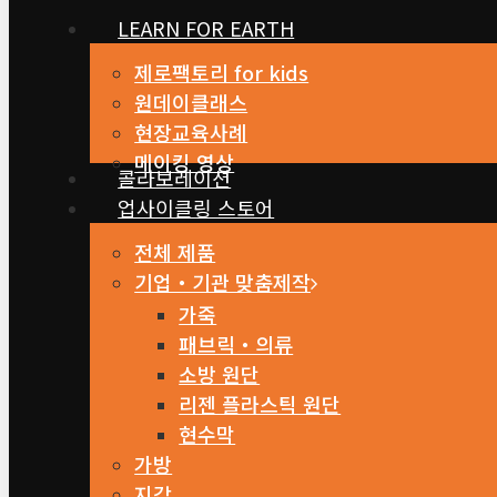
LEARN FOR EARTH
제로팩토리 for kids
원데이클래스
현장교육사례
메이킹 영상
콜라보레이션
업사이클링 스토어
전체 제품
기업・기관 맞춤제작
가죽
패브릭・의류
소방 원단
리젠 플라스틱 원단
현수막
가방
지갑