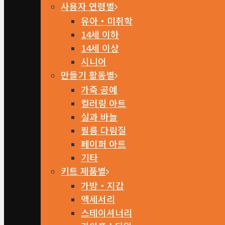
사용자 연령별
유아・미취학
14세 이하
14세 이상
시니어
만들기 활동별
가죽 공예
컬러링 아트
실과 바늘
필름 다림질
페이퍼 아트
기타
키트 제품별
가방・지갑
액세서리
스테이셔너리